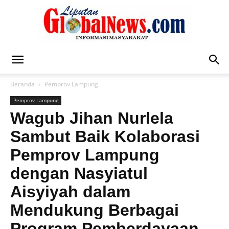
Liputan
Beranda
Pemprov Lampung
Pemprov Lampung
Global
Wagub Jihan Nurlela
Sambut Baik Kolaborasi
Pemprov Lampung
News
dengan Nasyiatul
Aisyiyah dalam
Mendukung Berbagai
Program Pemberdayaan