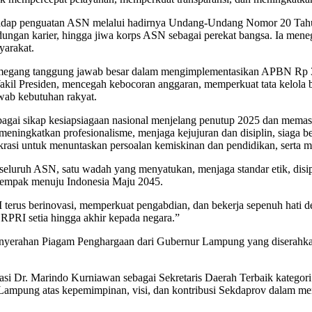
ap penguatan ASN melalui hadirnya Undang-Undang Nomor 20 Tahun
dungan karier, hingga jiwa korps ASN sebagai perekat bangsa. Ia meneg
arakat.
ang tanggung jawab besar dalam mengimplementasikan APBN Rp 3.600
kil Presiden, mencegah kebocoran anggaran, memperkuat tata kelola 
wab kebutuhan rakyat.
i sikap kesiapsiagaan nasional menjelang penutup 2025 dan memasu
s, meningkatkan profesionalisme, menjaga kejujuran dan disiplin, sia
okrasi untuk menuntaskan persoalan kemiskinan dan pendidikan, ser
uh ASN, satu wadah yang menyatukan, menjaga standar etik, disiplin
 serempak menuju Indonesia Maju 2045.
rus berinovasi, memperkuat pengabdian, dan bekerja sepenuh hati de
RI setia hingga akhir kepada negara.”
enyerahan Piagam Penghargaan dari Gubernur Lampung yang diserahkan
asi Dr. Marindo Kurniawan sebagai Sekretaris Daerah Terbaik katego
Lampung atas kepemimpinan, visi, dan kontribusi Sekdaprov dalam mend