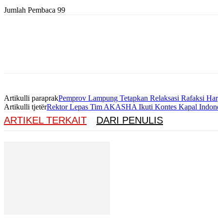
Jumlah Pembaca
99
Artikulli paraprak
Pemprov Lampung Tetapkan Relaksasi Rafaksi Ha
Artikulli tjetër
Rektor Lepas Tim AKASHA Ikuti Kontes Kapal Indon
ARTIKEL TERKAIT
DARI PENULIS