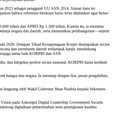
 2023 sebagai pengganti UU ASN 2014. Aturan baru ini
askan bahwa reformasi birokrasi harus terus dijalankan agar benar-
 triliun dan APBD Rp 1.300 triliun. Karena itu, ia meminta
belanja negara dan daerah, serta memastikan pembangunan—seperti
ki 2026. Delapan Tekad Kesiapsiagaan Korpri disampaikan secara
ga bencana dan membantu daerah terdampak banjir, mendukung
ta menjaga nama baik KORPRI dan ASN.
, dan integritas profesi secara nasional. KORPRI harus kembali
mi bangsa dan negara. Ia menutup dengan doa, pesan pengabdian,
 langsung oleh Wakil Gubernur Jihan Nurlela kepada Sekretaris
ri Vision pada Askompsi Digital Leadership Government Awards
orong digitalisasi pemerintahan serta peningkatan kualitas