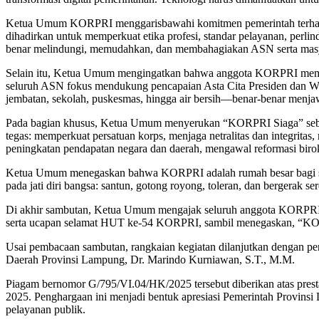
Ketua Umum KORPRI menggarisbawahi komitmen pemerintah terhad
dihadirkan untuk memperkuat etika profesi, standar pelayanan, perlin
benar melindungi, memudahkan, dan membahagiakan ASN serta masy
Selain itu, Ketua Umum mengingatkan bahwa anggota KORPRI memeg
seluruh ASN fokus mendukung pencapaian Asta Cita Presiden dan Wa
jembatan, sekolah, puskesmas, hingga air bersih—benar-benar menja
Pada bagian khusus, Ketua Umum menyerukan “KORPRI Siaga” sebaga
tegas: memperkuat persatuan korps, menjaga netralitas dan integrita
peningkatan pendapatan negara dan daerah, mengawal reformasi bir
Ketua Umum menegaskan bahwa KORPRI adalah rumah besar bagi selur
pada jati diri bangsa: santun, gotong royong, toleran, dan bergerak
Di akhir sambutan, Ketua Umum mengajak seluruh anggota KORPRI te
serta ucapan selamat HUT ke-54 KORPRI, sambil menegaskan, “KORP
Usai pembacaan sambutan, rangkaian kegiatan dilanjutkan dengan p
Daerah Provinsi Lampung, Dr. Marindo Kurniawan, S.T., M.M.
Piagam bernomor G/795/VI.04/HK/2025 tersebut diberikan atas prest
2025. Penghargaan ini menjadi bentuk apresiasi Pemerintah Provinsi 
pelayanan publik.