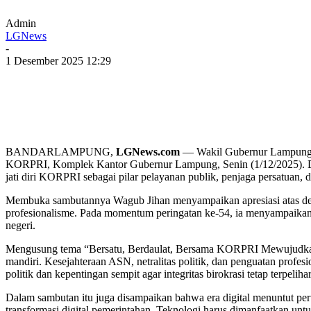
Admin
LGNews
-
1 Desember 2025 12:29
BANDARLAMPUNG,
LGNews.com
— Wakil Gubernur Lampung D
KORPRI, Komplek Kantor Gubernur Lampung, Senin (1/12/2025).
jati diri KORPRI sebagai pilar pelayanan publik, penjaga persatuan,
Membuka sambutannya Wagub Jihan menyampaikan apresiasi atas dedik
profesionalisme. Pada momentum peringatan ke-54, ia menyampaikan 
negeri.
Mengusung tema “Bersatu, Berdaulat, Bersama KORPRI Mewujudkan
mandiri. Kesejahteraan ASN, netralitas politik, dan penguatan profe
politik dan kepentingan sempit agar integritas birokrasi tetap terpelihar
Dalam sambutan itu juga disampaikan bahwa era digital menuntut per
transformasi digital pemerintahan. Teknologi harus dimanfaatkan un