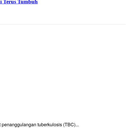
mi Terus Tumbuh
enanggulangan tuberkulosis (TBC)...