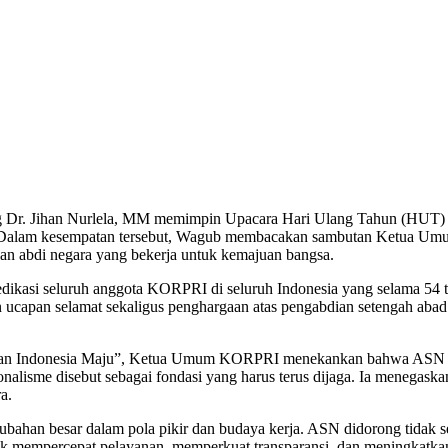
r. Jihan Nurlela, MM memimpin Upacara Hari Ulang Tahun (HUT) 
 Dalam kesempatan tersebut, Wagub membacakan sambutan Ketua U
 dan abdi negara yang bekerja untuk kemajuan bangsa.
asi seluruh anggota KORPRI di seluruh Indonesia yang selama 54 tahu
ucapan selamat sekaligus penghargaan atas pengabdian setengah abad
 Indonesia Maju”, Ketua Umum KORPRI menekankan bahwa ASN harus 
sionalisme disebut sebagai fondasi yang harus terus dijaga. Ia menega
a.
ubahan besar dalam pola pikir dan budaya kerja. ASN didorong tidak s
tuk mempercepat pelayanan, memperkuat transparansi, dan meningkatka