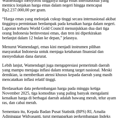
Wamendagri menyoroti tingginya harga emas internasional yang
memicu lonjakan harga emas dalam negeri hingga mencapai
Rp2.237.000,00 per gram.
“Harga emas yang melonjak cukup tinggi secara internasional akibat
tingginya permintaan berdampak pada kenaikan harga dalam negeri.
Laporan terbaru World Gold Council menunjukkan dua dari tiga
orang Indonesia berinvestasi emas, dan tren ini diperkirakan
berlanjut dalam 12 bulan ke depan,” jelasnya.
Menurut Wamendagri, emas kini menjadi instrumen pilihan
masyarakat Indonesia untuk menjaga ketahanan finansial dan
menyediakan dana darurat.
Lebih lanjut, Wamendagri juga mengapresiasi pemerintah daerah
yang mampu menjaga inflasi dalam rentang target nasional. Meski
demikian, ia memberikan atensi khusus kepada daerah yang masih
mencatatkan inflasi relatif tinggi.
Berdasarkan data perkembangan harga pada minggu ketiga
November 2025, tiga komoditas yang paling banyak mengalami
kenaikan harga di berbagai daerah adalah bawang merah, telur ayam
ras, dan cabai merah.
Sementara itu, Kepala Badan Pusat Statistik (BPS) RI, Amalia
Adininggar Widyasanti, turut memaparkan perkembangan Indeks