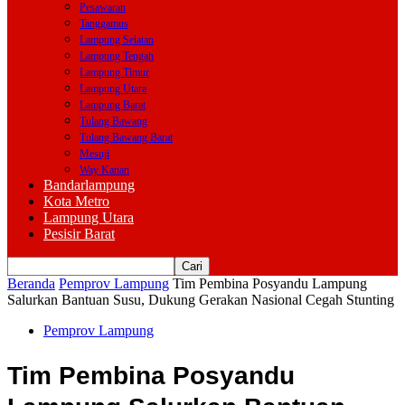
Pesawaran
Tanggamus
Lampung Selatan
Lampung Tengah
Lampung Timur
Lampung Utara
Lampung Barat
Tulang Bawang
Tulang Bawang Barat
Mesuji
Way Kanan
Bandarlampung
Kota Metro
Lampung Utara
Pesisir Barat
Beranda
Pemprov Lampung
Tim Pembina Posyandu Lampung
Salurkan Bantuan Susu, Dukung Gerakan Nasional Cegah Stunting
Pemprov Lampung
Tim Pembina Posyandu