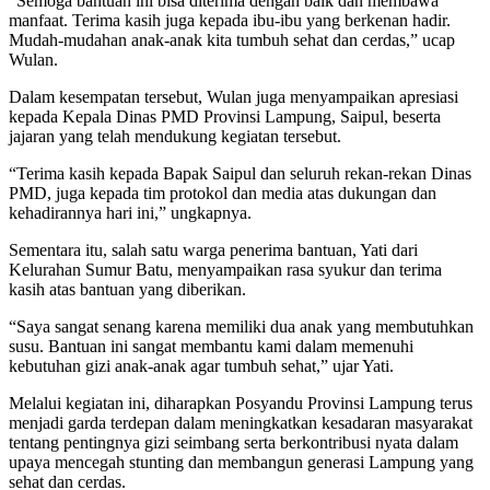
“Semoga bantuan ini bisa diterima dengan baik dan membawa
manfaat. Terima kasih juga kepada ibu-ibu yang berkenan hadir.
Mudah-mudahan anak-anak kita tumbuh sehat dan cerdas,” ucap
Wulan.
Dalam kesempatan tersebut, Wulan juga menyampaikan apresiasi
kepada Kepala Dinas PMD Provinsi Lampung, Saipul, beserta
jajaran yang telah mendukung kegiatan tersebut.
“Terima kasih kepada Bapak Saipul dan seluruh rekan-rekan Dinas
PMD, juga kepada tim protokol dan media atas dukungan dan
kehadirannya hari ini,” ungkapnya.
Sementara itu, salah satu warga penerima bantuan, Yati dari
Kelurahan Sumur Batu, menyampaikan rasa syukur dan terima
kasih atas bantuan yang diberikan.
“Saya sangat senang karena memiliki dua anak yang membutuhkan
susu. Bantuan ini sangat membantu kami dalam memenuhi
kebutuhan gizi anak-anak agar tumbuh sehat,” ujar Yati.
Melalui kegiatan ini, diharapkan Posyandu Provinsi Lampung terus
menjadi garda terdepan dalam meningkatkan kesadaran masyarakat
tentang pentingnya gizi seimbang serta berkontribusi nyata dalam
upaya mencegah stunting dan membangun generasi Lampung yang
sehat dan cerdas.