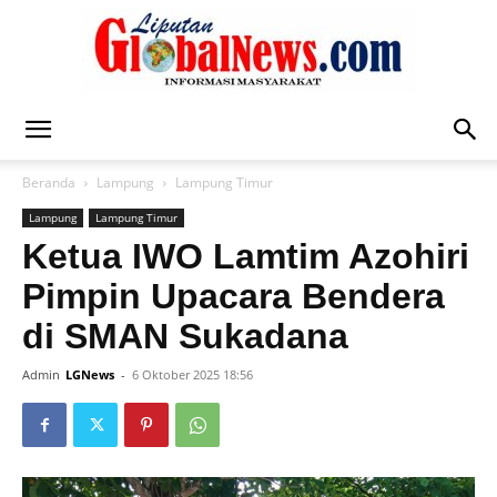
Liputan
Beranda
Lampung
Lampung Timur
Lampung
Lampung Timur
Global
Ketua IWO Lamtim Azohiri
Pimpin Upacara Bendera
di SMAN Sukadana
News
Admin
LGNews
-
6 Oktober 2025 18:56