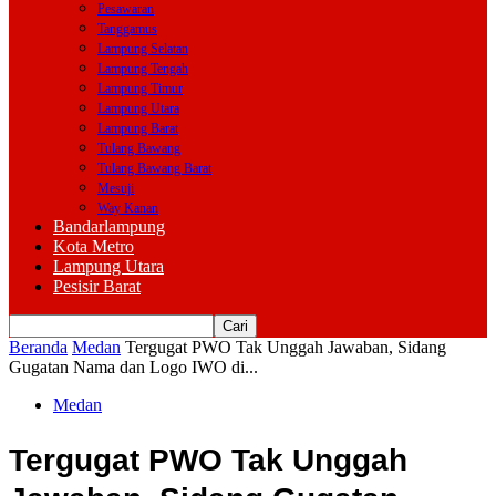
Pesawaran
Tanggamus
Lampung Selatan
Lampung Tengah
Lampung Timur
Lampung Utara
Lampung Barat
Tulang Bawang
Tulang Bawang Barat
Mesuji
Way Kanan
Bandarlampung
Kota Metro
Lampung Utara
Pesisir Barat
Beranda
Medan
Tergugat PWO Tak Unggah Jawaban, Sidang
Gugatan Nama dan Logo IWO di...
Medan
Tergugat PWO Tak Unggah