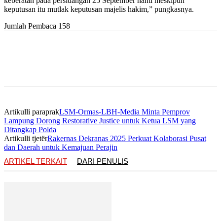
keberatan pada persidangan 25 September nanti meskipun
keputusan itu mutlak keputusan majelis hakim,” pungkasnya.
Jumlah Pembaca
158
Artikulli paraprak
LSM-Ormas-LBH-Media Minta Pemprov
Lampung Dorong Restorative Justice untuk Ketua LSM yang
Ditangkap Polda
Artikulli tjetër
Rakernas Dekranas 2025 Perkuat Kolaborasi Pusat
dan Daerah untuk Kemajuan Perajin
ARTIKEL TERKAIT
DARI PENULIS