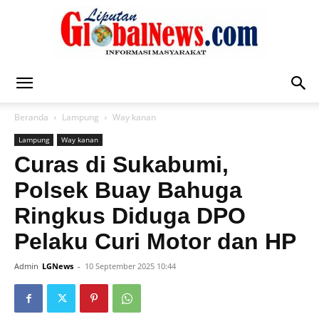
Liputan
Beranda
Lampung
Way kanan
Lampung
Way kanan
Global
Curas di Sukabumi,
Polsek Buay Bahuga
Ringkus Diduga DPO
News
Pelaku Curi Motor dan HP
Admin
LGNews
-
10 September 2025 10:44