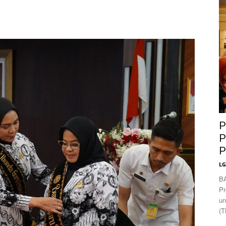
News
P
P
P
L
B
Pr
un
(T