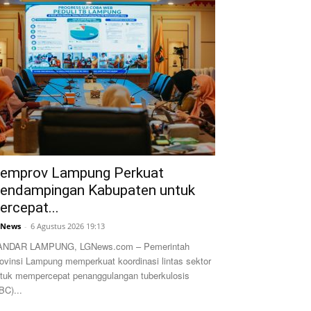
emprov Lampung Perkuat
endampingan Kabupaten untuk
ercepat...
GNews
-
6 Agustus 2026 19:13
ANDAR LAMPUNG, LGNews.com – Pemerintah
ovinsi Lampung memperkuat koordinasi lintas sektor
tuk mempercepat penanggulangan tuberkulosis
BC)...