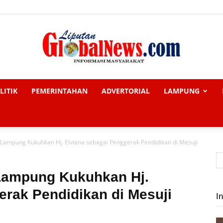
LITIK
PEMERINTAHAN
ADVERTORIAL
LAMPUNG
Liputan
 Lampung Kukuhkan Hj. Elviana sebagai Penggerak Pendidikan di Mesuji
Global
 Lampung Kukuhkan Hj.
erak Pendidikan di Mesuji
In