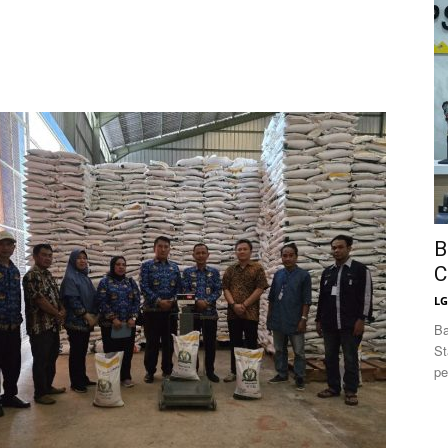
News
B
C
L
Ba
St
pe