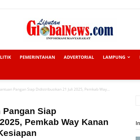
LITIK
PEMERINTAHAN
ADVERTORIAL
LAMPUNG
Liputan
antuan Pangan Siap Didistribusikan 21 Juli 2025, Pemkab Way...
Global
n Pangan Siap
li 2025, Pemkab Way Kanan
In
 Kesiapan