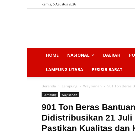
Kamis, 6 Agustus 2026
HOME
NASIONAL
DAERAH
PO
LAMPUNG UTARA
PESISIR BARAT
Beranda
Lampung
Way kanan
901 Ton Beras B
Lampung
Way kanan
901 Ton Beras Bantua
Didistribusikan 21 Ju
Pastikan Kualitas dan