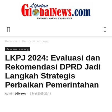
Liputan
Beranda
Pemprov Lampung
Pemprov Lampung
Global
LKPJ 2024: Evaluasi dan
Rekomendasi DPRD Jadi
Langkah Strategis
News
Perbaikan Pemerintahan
Admin
LGNews
-
6 Mei 2025 22:11