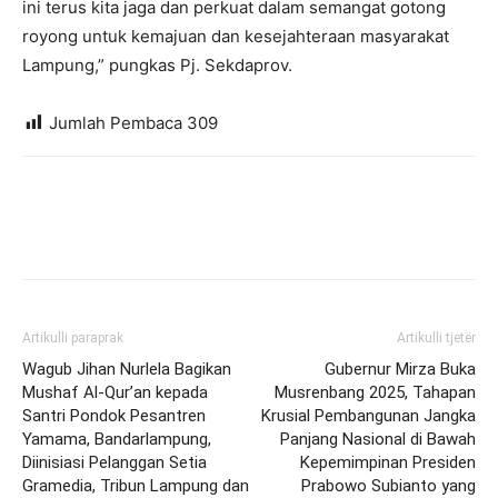
ini terus kita jaga dan perkuat dalam semangat gotong
royong untuk kemajuan dan kesejahteraan masyarakat
Lampung,” pungkas Pj. Sekdaprov.
Jumlah Pembaca
309
Artikulli paraprak
Artikulli tjetër
Wagub Jihan Nurlela Bagikan
Gubernur Mirza Buka
Mushaf Al-Qur’an kepada
Musrenbang 2025, Tahapan
Santri Pondok Pesantren
Krusial Pembangunan Jangka
Yamama, Bandarlampung,
Panjang Nasional di Bawah
Diinisiasi Pelanggan Setia
Kepemimpinan Presiden
Gramedia, Tribun Lampung dan
Prabowo Subianto yang