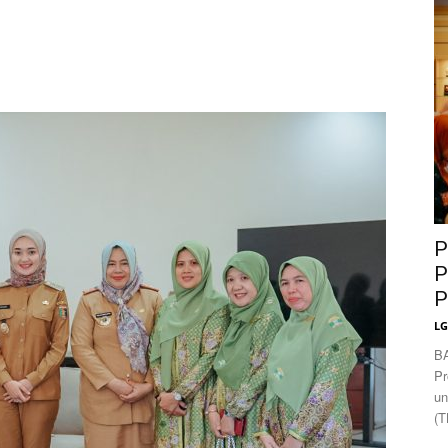
News
P
P
P
L
B
Pr
un
(T