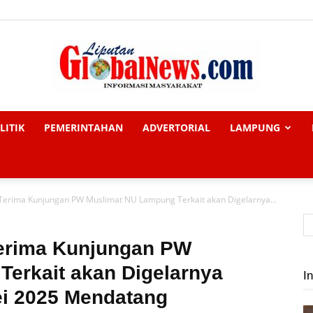
LITIK
PEMERINTAHAN
ADVERTORIAL
LAMPUNG
Liputan
 Terima Kunjungan PW Muslimat NU Lampung Terkait akan Digelarnya...
Global
Terima Kunjungan PW
erkait akan Digelarnya
In
ei 2025 Mendatang