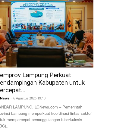
emprov Lampung Perkuat
endampingan Kabupaten untuk
ercepat...
GNews
-
6 Agustus 2026 19:13
ANDAR LAMPUNG, LGNews.com – Pemerintah
ovinsi Lampung memperkuat koordinasi lintas sektor
tuk mempercepat penanggulangan tuberkulosis
BC)...