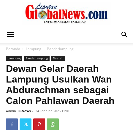
Liputan
Beranda
Lampung
Bandarlampung
Lampung
Bandarlampung
Daerah
Global
Dewan Gelar Daerah
Lampung Usulkan Wan
Abdurachman sebagai
News
Calon Pahlawan Daerah
Admin
LGNews
-
24 Februari 2025 11:01