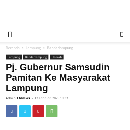
Liputan
Beranda
Lampung
Bandarlampung
Global
Lampung
Bandarlampung
Daerah
Pj. Gubernur Samsudin
Pamitan Ke Masyarakat
News
Lampung
Admin
LGNews
-
13 Februari 2025 19:33