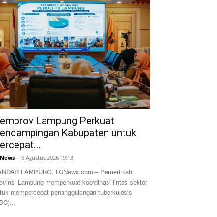
emprov Lampung Perkuat
endampingan Kabupaten untuk
ercepat...
GNews
-
6 Agustus 2026 19:13
ANDAR LAMPUNG, LGNews.com – Pemerintah
ovinsi Lampung memperkuat koordinasi lintas sektor
tuk mempercepat penanggulangan tuberkulosis
BC)...