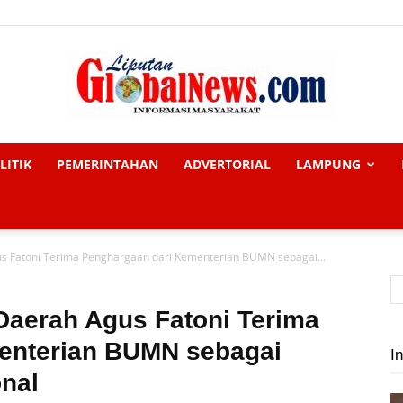
LITIK
PEMERINTAHAN
ADVERTORIAL
LAMPUNG
Liputan
s Fatoni Terima Penghargaan dari Kementerian BUMN sebagai...
Global
Daerah Agus Fatoni Terima
enterian BUMN sebagai
In
nal