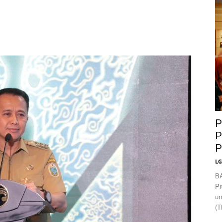
News
P
P
P
L
B
Pr
un
(T