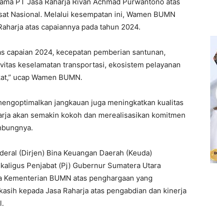
 Utama PT Jasa Raharja Rivan Achmad Purwantono atas
at Nasional. Melalui kesempatan ini, Wamen BUMN
 Raharja atas capaiannya pada tahun 2024.
atas capaian 2024, kecepatan pemberian santunan,
vitas keselamatan transportasi, ekosistem pelayanan
kat,” ucap Wamen BUMN.
 mengoptimalkan jangkauan juga meningkatkan kualitas
arja akan semakin kokoh dan merealisasikan komitmen
mbungnya.
eral (Dirjen) Bina Keuangan Daerah (Keuda)
aligus Penjabat (Pj) Gubernur Sumatera Utara
da Kementerian BUMN atas penghargaan yang
a kasih kepada Jasa Raharja atas pengabdian dan kinerja
l.