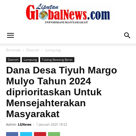
Liputan
Beranda
Daerah
Lampung
Daerah
Lampung
Tulang Bawang Barat
Global
Dana Desa Tiyuh Margo
Mulyo Tahun 2024
diprioritaskan Untuk
News
Mensejahterakan
Masyarakat
Admin
LGNews
-
1 Januari 2025 18:52