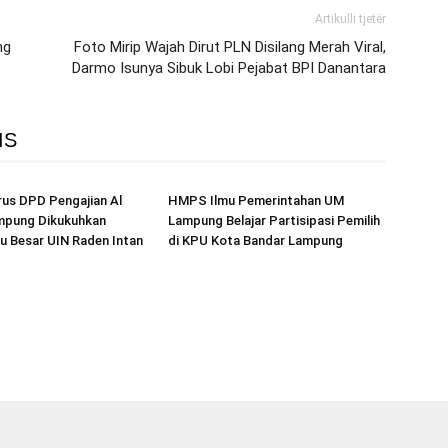
Artikulli tjetër
ng
Foto Mirip Wajah Dirut PLN Disilang Merah Viral,
Darmo Isunya Sibuk Lobi Pejabat BPI Danantara
IS
us DPD Pengajian Al
HMPS Ilmu Pemerintahan UM
mpung Dikukuhkan
Lampung Belajar Partisipasi Pemilih
u Besar UIN Raden Intan
di KPU Kota Bandar Lampung