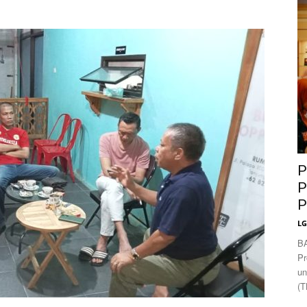
News
P
P
P
L
B
Pr
un
(T