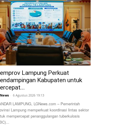
emprov Lampung Perkuat
endampingan Kabupaten untuk
ercepat...
GNews
-
6 Agustus 2026 19:13
ANDAR LAMPUNG, LGNews.com – Pemerintah
ovinsi Lampung memperkuat koordinasi lintas sektor
tuk mempercepat penanggulangan tuberkulosis
BC)...