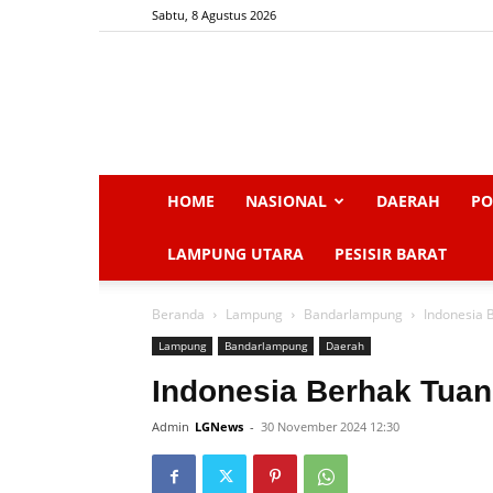
Sabtu, 8 Agustus 2026
HOME
NASIONAL
DAERAH
PO
LAMPUNG UTARA
PESISIR BARAT
Beranda
Lampung
Bandarlampung
Indonesia 
Lampung
Bandarlampung
Daerah
Indonesia Berhak Tuan
Admin
LGNews
-
30 November 2024 12:30