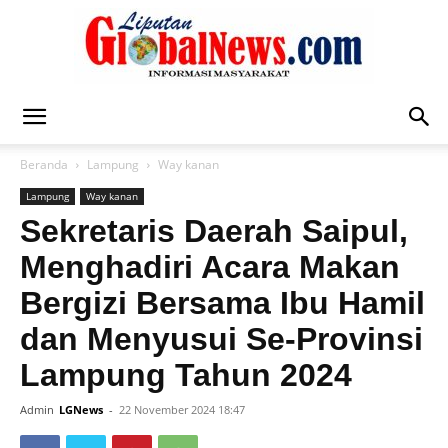
Liputan
Beranda
Lampung
Way kanan
Lampung
Way kanan
Global
Sekretaris Daerah Saipul,
Menghadiri Acara Makan
Bergizi Bersama Ibu Hamil
News
dan Menyusui Se-Provinsi
Lampung Tahun 2024
Admin
LGNews
-
22 November 2024 18:47