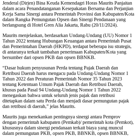
Jenderal (Dirjen) Bina Keuda Kemendagri Horas Maurits Panjaitan
dalam acara Penandatanganan Kesepakatan Bersama dan Perjanjian
Kerja Sama Sinergi antara Pemerintah Provinsi dan Kabupaten/Kota
dalam Rangka Pemungutan Opsen dan Sinergi Pendanaan yang
berlangsung di Hotel Gren Alia Jakarta, Rabu (20/11/2024).
Maurits menjelaskan, berdasarkan Undang-Undang (UU) Nomor 1
Tahun 2022 tentang Hubungan Keuangan antara Pemerintah Pusat
dan Pemerintahan Daerah (HKPD), terdapat beberapa isu strategis,
di antaranya terkait tambahan penerimaan Kabupaten/Kota yang
bersumber dari opsen PKB dan opsen BBNKB.
“Dasar hukum penyusunan Perda tentang Pajak Daerah dan
Retribusi Daerah harus mengacu pada Undang-Undang Nomor 1
Tahun 2022 dan Peraturan Pemerintah Nomor 35 Tahun 2023
tentang Ketentuan Umum Pajak Daerah dan Retribusi Daerah,
khusus pada Pasal 94 Undang-Undang Nomor 1 Tahun 2022
menegaskan bahwa untuk seluruh jenis pajak dan retribusi
ditetapkan dalam satu Perda dan menjadi dasar pemungutan pajak
dan retribusi di daerah,” jelas Maurits.
Maurits juga menekankan pentingnya sinergi antara Pemprov
dengan pemerintah kabupaten (Pemkab)/ pemerintah kota (Pemkot),
khususnya dalam sinergi pendanaan terkait biaya yang muncul
dalam pemungutan PKB, opsen PKB, BBNKB, opsen BBNKB,