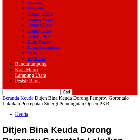
Pesawaran
Tanggamus
Lampung Selatan
Lampung Tengah
Lampung Timur
Lampung Utara
Lampung Barat
Tulang Bawang
Tulang Bawang Barat
Mesuji
Way Kanan
Bandarlampung
Kota Metro
Lampung Utara
Pesisir Barat
Beranda
Keuda
Ditjen Bina Keuda Dorong Pemprov Gorontalo
Lakukan Percepatan Sinergi Pemungutan Opsen PKB...
Keuda
Ditjen Bina Keuda Dorong