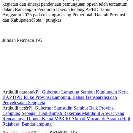
kegiatan dan sinergi pendanaan pemungutan opsen telah tercantum
dalam Rancangan Peraturan Daerah tentang APBD Tahun
Anggaran 2025 pada masing-masing Pemerintah Daerah Provinsi
dan Kabupaten/Kota,” pungkas
Jumlah Pembaca
195
Artikulli paraprak
Pj. Gubernur Lampung Sambut Kunjungan Kerja
BAP DPD RI ke Provinsi Lampung, Bahas Transparansi dan
Penyelesaian Sengketa
Artikulli tjetër
Pj. Gubernur Samsudin Sambut Baik Provinsi
Lampung Sebagai Tuan Rumah Rakernas Mathla’ul Anwar yang
Rencananya Dibuka Ketua MPR RI Ahmad Muzani di Asrama Haji
Rajabasa, Bandarlampung
ARTIKEL TERKAIT
DARI PENULIS