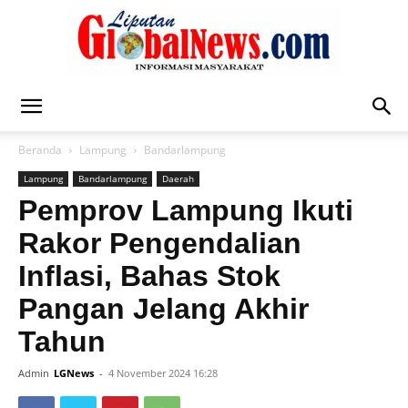
Liputan
Beranda
Lampung
Bandarlampung
Lampung
Bandarlampung
Daerah
Global
Pemprov Lampung Ikuti
Rakor Pengendalian
Inflasi, Bahas Stok
News
Pangan Jelang Akhir
Tahun
Admin
LGNews
-
4 November 2024 16:28