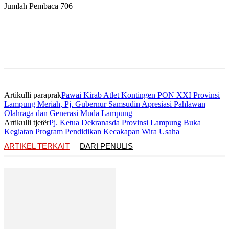
Jumlah Pembaca
706
Artikulli paraprak
Pawai Kirab Atlet Kontingen PON XXI Provinsi
Lampung Meriah, Pj. Gubernur Samsudin Apresiasi Pahlawan
Olahraga dan Generasi Muda Lampung
Artikulli tjetër
Pj. Ketua Dekranasda Provinsi Lampung Buka
Kegiatan Program Pendidikan Kecakapan Wira Usaha
ARTIKEL TERKAIT
DARI PENULIS