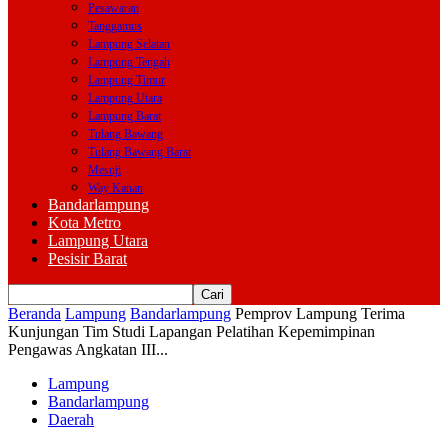
Pesawaran
Tanggamus
Lampung Selatan
Lampung Tengah
Lampung Timur
Lampung Utara
Lampung Barat
Tulang Bawang
Tulang Bawang Barat
Mesuji
Way Kanan
Bandarlampung
Kota Metro
Lampung Utara
Pesisir Barat
Beranda
Lampung
Bandarlampung
Pemprov Lampung Terima
Kunjungan Tim Studi Lapangan Pelatihan Kepemimpinan
Pengawas Angkatan III...
Lampung
Bandarlampung
Daerah