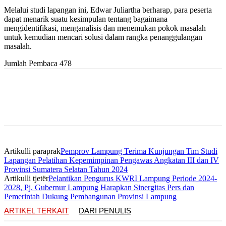
Melalui studi lapangan ini, Edwar Juliartha berharap, para peserta
dapat menarik suatu kesimpulan tentang bagaimana
mengidentifikasi, menganalisis dan menemukan pokok masalah
untuk kemudian mencari solusi dalam rangka penanggulangan
masalah.
Jumlah Pembaca
478
Artikulli paraprak
Pemprov Lampung Terima Kunjungan Tim Studi
Lapangan Pelatihan Kepemimpinan Pengawas Angkatan III dan IV
Provinsi Sumatera Selatan Tahun 2024
Artikulli tjetër
Pelantikan Pengurus KWRI Lampung Periode 2024-
2028, Pj. Gubernur Lampung Harapkan Sinergitas Pers dan
Pemerintah Dukung Pembangunan Provinsi Lampung
ARTIKEL TERKAIT
DARI PENULIS