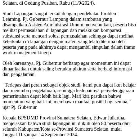
Selatan, di Gedung Pusiban, Rabu (11/9/2024).
Studi Lapangan sangat terkait dengan pendekatan Problem
Learning. Pj. Gubernur Lampung dalam sambutan yang
disampaikan Asisten Administrasi Umum menyebutkan, peserta bisa
melihat permasalahan di lapangan dan melakukan komparasi
substansi serta mencari solusi permasalahan sehingga dapat melihat
keterkaitan di lapangan dengan materi yang telah diterima oleh
peserta yang pada akhirnya dapat mengambil simpulan dalam frame
work manajemen kinerja.
Oleh karenanya, Pj. Gubernur berharap agar momentum ini dapat
dimanfaatkan untuk saling bertukar pikiran serta berbagi informasi
dan pengalaman.
“Terlepas dari peran sebagai objek studi, kami pun dapat ikut belajar
dan menimba pengetahuan, sehingga kedepannya penyelenggaraan
pemerintahan dapat lebih baik lagi. Mari kita pastikan bahwa
momentum yang baik ini, membawa manfaat positif bagi semua,”
ujar Pj. Gubernur.
Kepala BPSDMD Provinsi Sumatera Selatan, Edwar Juliartha,
menjelaskan bahwa studi lapangan ini diikuti oleh 80 peserta dari
seluruh Kabupaten/Kota se-Provinsi Sumatera Selatan, mulai
tanggal 11 sampai 14 September 2024.