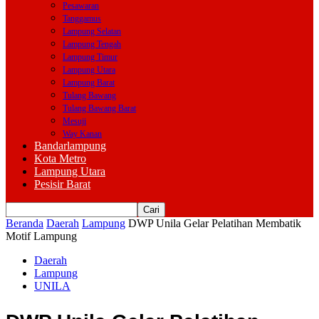
Pesawaran
Tanggamus
Lampung Selatan
Lampung Tengah
Lampung Timur
Lampung Utara
Lampung Barat
Tulang Bawang
Tulang Bawang Barat
Mesuji
Way Kanan
Bandarlampung
Kota Metro
Lampung Utara
Pesisir Barat
Beranda
Daerah
Lampung
DWP Unila Gelar Pelatihan Membatik
Motif Lampung
Daerah
Lampung
UNILA