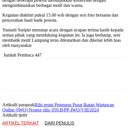
dengan beberapa peserta menunjukkan kreativitas dengan
mengombinasikan berbagai motif dan warna.
Kegiatan diakhiri pukul 15.00 wib dengan sesi foto bersama dan
penyerahan hasil batik peserta.
Yuniarti Suripto menutup acara dengan ucapan terima kasih kepada
semua pihak yang mendukung kegiatan ini. Ia juga berharap, seni
membatik motif Lampung terus dilestarikan dan dikenal lebih luas
oleh masyarakat
Jumlah Pembaca
447
Artikulli paraprak
Rilis resmi Pengurus Pusat Ikatan Wartawan
Online (IWO) Nomor rilis: 059.B/PP-IWO/VIII/2024
Artikulli tjetër
ARTIKEL TERKAIT
DARI PENULIS