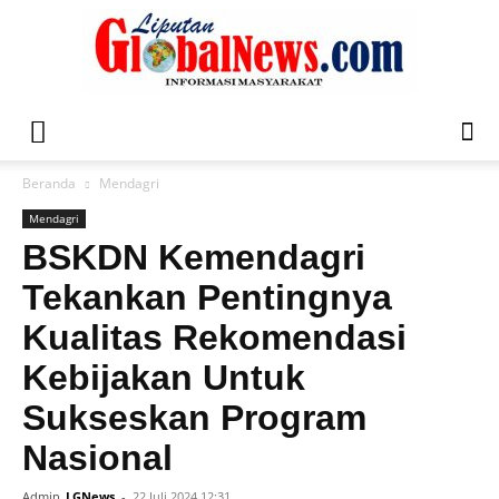
Liputan
Beranda
Mendagri
Mendagri
Global
BSKDN Kemendagri
Tekankan Pentingnya
Kualitas Rekomendasi
News
Kebijakan Untuk
Sukseskan Program
Nasional
Admin
LGNews
-
22 Juli 2024 12:31