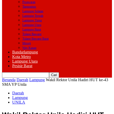
Pesawaran
Tanggamus
Lampung Selatan
Lampung Tengah
Lampung Timur
Lampung Utara
Lampung Barat
Tulang Bawang
Tulang Bawang Barat
Mesuji
Way Kanan
Bandarlampung
Kota Metro
Lampung Utara
Pesisir Barat
Beranda
Daerah
Lampung
Wakil Rektor Unila Hadiri HUT ke-43
SMA YP Unila
Daerah
Lampung
UNILA