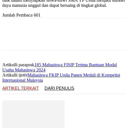
baik dalam menyiapkan siswa-siswi SMA YP Unila menjadi sumber
daya manusia unggul dan dapat bersaing di tingkat global.
Jumlah Pembaca
601
Artikulli paraprak
185 Mahasiswa FISIP Terima Bantuan Modal
Usaha Mahasiswa 2024
Artikulli tjetër
Mahasiswa FKIP Unila Panen Medali di Kompetisi
Internasional Malaysia
ARTIKEL TERKAIT
DARI PENULIS