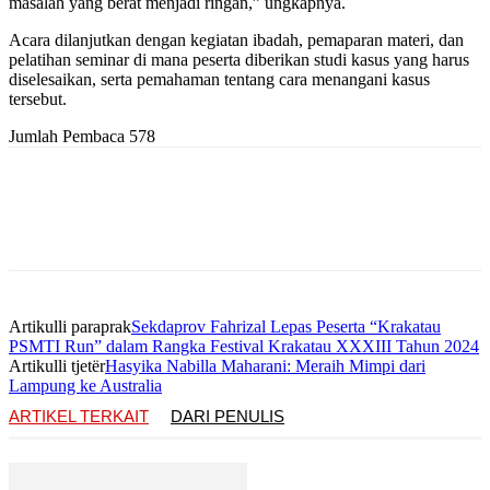
masalah yang berat menjadi ringan,” ungkapnya.
Acara dilanjutkan dengan kegiatan ibadah, pemaparan materi, dan
pelatihan seminar di mana peserta diberikan studi kasus yang harus
diselesaikan, serta pemahaman tentang cara menangani kasus
tersebut.
Jumlah Pembaca
578
Artikulli paraprak
Sekdaprov Fahrizal Lepas Peserta “Krakatau
PSMTI Run” dalam Rangka Festival Krakatau XXXIII Tahun 2024
Artikulli tjetër
Hasyika Nabilla Maharani: Meraih Mimpi dari
Lampung ke Australia
ARTIKEL TERKAIT
DARI PENULIS