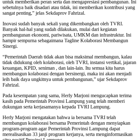
untuk memberikan peran serta dan mengapresiasi pembangunan. Ini
sebetulnya baik disadari atau tidak, ini memberikan kontribusi yang
sangat penting,” jelas Sekdaprov Fahrizal.
Inovasi sudah banyak sekali yang dikembangkan oleh TVRI.
Banyak hal-hal yang sudah dilakukan, mulai dari kegiatan
pembangunan ekonomi, pariwisata, UMKM dan infrastruktur. Ini
hampir sempurna sebagaimana Tagline Kolaborasi Membangun
Sinergi.
“Pemerintah Daerah tidak akan bisa maksimal membangun, kalau
tidak didukung oleh kolaborasi, oleh TVRI, instansi vertikal, jajaran
keuangan, KPID, seniman , dan lain-lain. Itu semua kita harus
membangun kolaborasi dengan bersinergi, maka ini akan menjadi
leih baik daya ungkitnya untuk pembangunan,” ujar Sekdaprov
Fahrizal.
Pada kesempatan yang sama, Herly Marjoni mengucapkan terima
kasih pada Pemerintah Provinsi Lampung yang telah memberi
dukungan serta kerjasamanya kepada TVRI Lampung.
Herly Marjoni mengatakan bahwa ia bersama TVRI telah
membangun kolaborasi bersama Pemerintah dengan menyiapkan
program-program agar Pemerintah Provinsi Lampung dapat
merealisasikan 33 janji program kerjanya, serta menginformasikan
citra positif Provinsi Lampung.