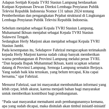
Adapun Sertijab Kepala TVRI Stasiun Lampung berdasarkan
Kutipan Keputusan Dewan Direksi Lembaga Penyiaran Publik
Televisi Republik Indonesia Nomor 131 tahun 2024 tentang
Pemberhentian dan pengangkatan Pejabat struktural di Lingkungan
Lembaga Penyiaran Publik Televisi Republik Indonesia.
Sebelum menjabat sebagai Kepala TVRI Stasiun Lampung,
Muhamamd Ikhsan menjabat sebagai Kepala TVRI Stasiun
Sulawesi Tengah.
Sedangkan Herly Marjoni akan menjabat sebagai Kepala TVRI
Stasiun Jambi.
Pada kesempatan itu, Sekdaprov Fahrizal mengucapkan terimakasih
kepada Herly Marjoni karena sudah cukup banyak memberikan
warna pembangunan di Provinsi Lampung melalui peran TVRI.
“Dan kepada Bapak Muhammad Ikhsan, kami ucapkan selamat
datang di Provinsi Lampung. Semoga Lampung semakin Berjaya.
Yang sudah baik kita teruskan, yang belum tercapai, Kita capai
bersama,” ujar Fahrizal.
Menurut Fahrizal, saat ini masyarakat membutuhkan informasi yang
lebih cepat, lebih akurat, karena menjadi bahan bagi masyarakat
untuk memberikan kontribusi bagi pembangunan.
“Pada saat masyarakat memahami arah pembangunannya kemana,
apa yang sudah dicapai, maka disitulah akan timbul inisiatif-inisiatif