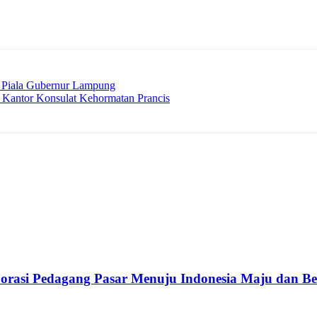
 Piala Gubernur Lampung
i Kantor Konsulat Kehormatan Prancis
rasi Pedagang Pasar Menuju Indonesia Maju dan B