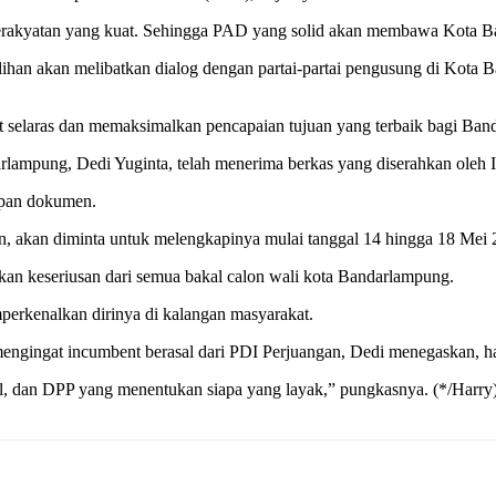
 kerakyatan yang kuat. Sehingga PAD yang solid akan membawa Kota 
milihan akan melibatkan dialog dengan partai-partai pengusung di Kot
apat selaras dan memaksimalkan pencapaian tujuan yang terbaik bagi Ba
ampung, Dedi Yuginta, telah menerima berkas yang diserahkan oleh I
apan dokumen.
an, akan diminta untuk melengkapinya mulai tanggal 14 hingga 18 Mei 2
an keseriusan dari semua bakal calon wali kota Bandarlampung.
perkenalkan dirinya di kalangan masyarakat.
ngingat incumbent berasal dari PDI Perjuangan, Dedi menegaskan, hal 
al, dan DPP yang menentukan siapa yang layak,” pungkasnya. (*/Harry