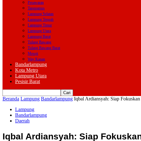
Pesawaran
Tanggamus
Lampung Selatan
Lampung Tengah
Lampung Timur
Lampung Utara
Lampung Barat
Tulang Bawang
Tulang Bawang Barat
Mesuji
Way Kanan
Bandarlampung
Kota Metro
Lampung Utara
Pesisir Barat
Beranda
Lampung
Bandarlampung
Iqbal Ardiansyah: Siap Fokusk
Lampung
Bandarlampung
Daerah
Iqbal Ardiansyah: Siap Fokusk