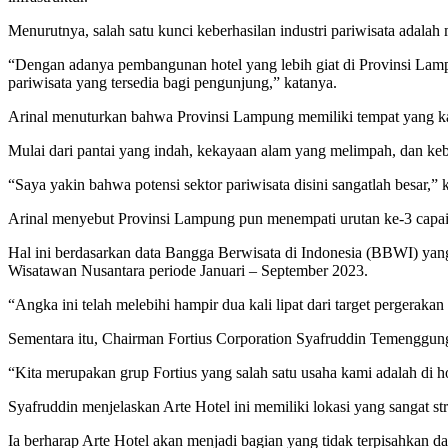
Menurutnya, salah satu kunci keberhasilan industri pariwisata adalah
“Dengan adanya pembangunan hotel yang lebih giat di Provinsi Lamp
pariwisata yang tersedia bagi pengunjung,” katanya.
Arinal menuturkan bahwa Provinsi Lampung memiliki tempat yang ka
Mulai dari pantai yang indah, kekayaan alam yang melimpah, dan ke
“Saya yakin bahwa potensi sektor pariwisata disini sangatlah besar,” 
Arinal menyebut Provinsi Lampung pun menempati urutan ke-3 capaian
Hal ini berdasarkan data Bangga Berwisata di Indonesia (BBWI) yang
Wisatawan Nusantara periode Januari – September 2023.
“Angka ini telah melebihi hampir dua kali lipat dari target pergerak
Sementara itu, Chairman Fortius Corporation Syafruddin Temenggung
“Kita merupakan grup Fortius yang salah satu usaha kami adalah di hot
Syafruddin menjelaskan Arte Hotel ini memiliki lokasi yang sangat 
Ia berharap Arte Hotel akan menjadi bagian yang tidak terpisahka