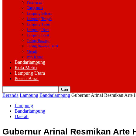
Pesawaran
Tanggamus
Lampung Selatan
Lampung Tengah
Lampung Timur
Lampung Utara
Lampung Barat
Tulang Bawang
Tulang Bawang Barat
Mesuji
Way Kanan
Bandarlampung
Kota Metro
Lampung Utara
Pesisir Barat
Beranda
Lampung
Bandarlampung
Gubernur Arinal Resmikan Arte 
Lampung
Bandarlampung
Daerah
Gubernur Arinal Resmikan Arte