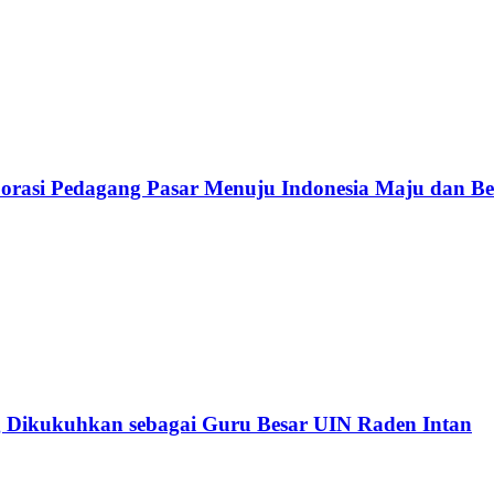
rasi Pedagang Pasar Menuju Indonesia Maju dan B
 Dikukuhkan sebagai Guru Besar UIN Raden Intan