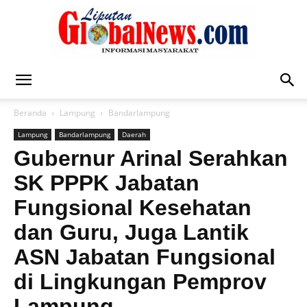
Liputan
Beranda
Lampung
Bandarlampung
Lampung
Bandarlampung
Daerah
Global
Gubernur Arinal Serahkan
SK PPPK Jabatan
Fungsional Kesehatan
News
dan Guru, Juga Lantik
ASN Jabatan Fungsional
di Lingkungan Pemprov
Lampung