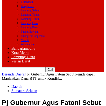
Pesawaran
Tanggamus
Lampung Selatan
Lampung Tengah
Lampung Timur
Lampung Utara
Lampung Barat
Tulang Bawang
Tulang Bawang Barat
Mesuji
Way Kanan
Bandarlampung
Kota Metro
Lampung Utara
Pesisir Barat
Beranda
Daerah
Pj Gubernur Agus Fatoni Sebut Pemda dapat
Manfaatkan Dana BTT untuk Kondisi...
Daerah
Sumatera Selatan
Pj Gubernur Agus Fatoni Sebut