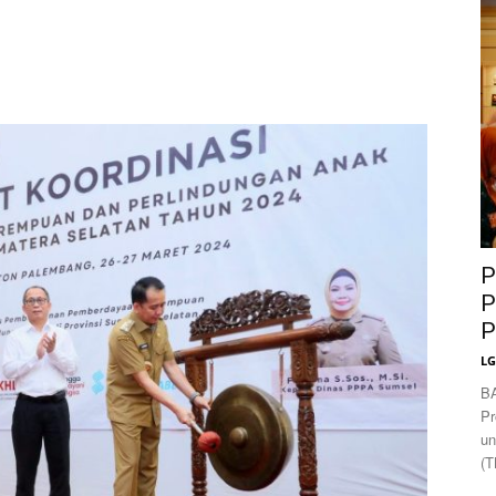
News
P
P
P
L
B
Pr
un
(T