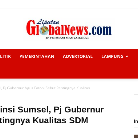
LITIK
PEMERINTAHAN
ADVERTORIAL
LAMPUNG
Liputan
 Pj Gubernur Agus Fatoni Sebut Pentingnya Kualitas...
Global
nsi Sumsel, Pj Gubernur
tingnya Kualitas SDM
In