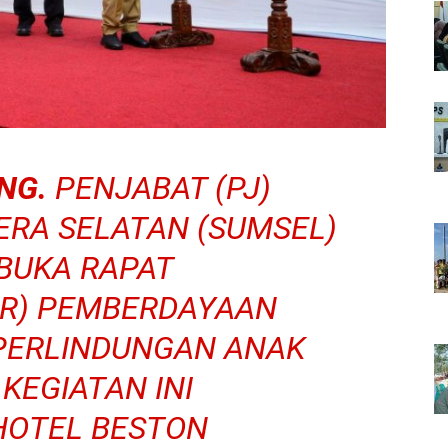
NG.
PENJABAT (PJ)
RA SELATAN (SUMSEL)
BUKA RAPAT
OR) PEMBERDAYAAN
PERLINDUNGAN ANAK
KEGIATAN INI
HOTEL BESTON