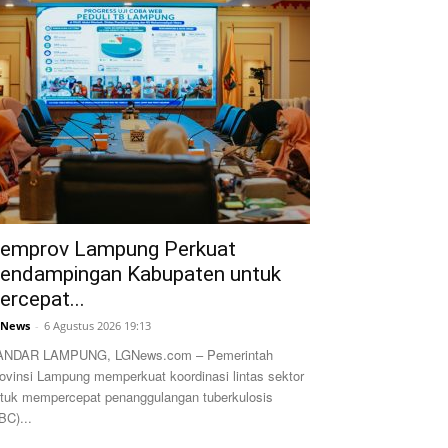
emprov Lampung Perkuat
endampingan Kabupaten untuk
ercepat...
GNews
-
6 Agustus 2026 19:13
ANDAR LAMPUNG, LGNews.com – Pemerintah
ovinsi Lampung memperkuat koordinasi lintas sektor
tuk mempercepat penanggulangan tuberkulosis
BC)...