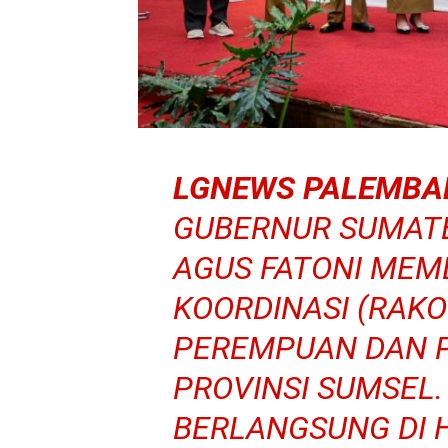
LGNEWS PALEMBA
GUBERNUR SUMATE
AGUS FATONI MEM
KOORDINASI (RAK
PEREMPUAN DAN 
PROVINSI SUMSEL. 
BERLANGSUNG DI 