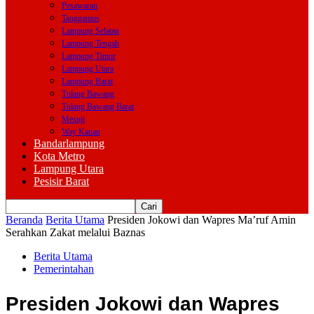
Pesawaran
Tanggamus
Lampung Selatan
Lampung Tengah
Lampung Timur
Lampung Utara
Lampung Barat
Tulang Bawang
Tulang Bawang Barat
Mesuji
Way Kanan
Bandarlampung
Kota Metro
Lampung Utara
Pesisir Barat
Beranda
Berita Utama
Presiden Jokowi dan Wapres Ma’ruf Amin
Serahkan Zakat melalui Baznas
Berita Utama
Pemerintahan
Presiden Jokowi dan Wapres