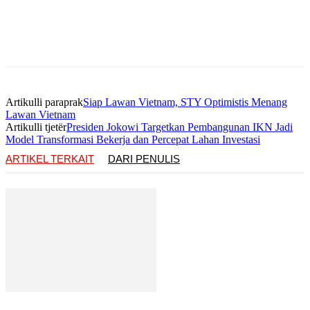
Artikulli paraprak
Siap Lawan Vietnam, STY Optimistis Menang
Lawan Vietnam
Artikulli tjetër
Presiden Jokowi Targetkan Pembangunan IKN Jadi
Model Transformasi Bekerja dan Percepat Lahan Investasi
ARTIKEL TERKAIT
DARI PENULIS