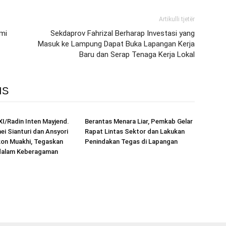
Artikulli tjetër
hmi
Sekdaprov Fahrizal Berharap Investasi yang
Masuk ke Lampung Dapat Buka Lapangan Kerja
Baru dan Serap Tenaga Kerja Lokal
IS
I/Radin Inten Mayjend.
Berantas Menara Liar, Pemkab Gelar
ei Sianturi dan Ansyori
Rapat Lintas Sektor dan Lakukan
on Muakhi, Tegaskan
Penindakan Tegas di Lapangan
dalam Keberagaman