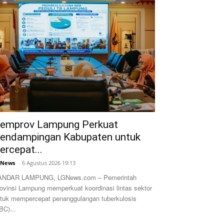
emprov Lampung Perkuat
endampingan Kabupaten untuk
ercepat...
GNews
-
6 Agustus 2026 19:13
ANDAR LAMPUNG, LGNews.com – Pemerintah
ovinsi Lampung memperkuat koordinasi lintas sektor
tuk mempercepat penanggulangan tuberkulosis
BC)...