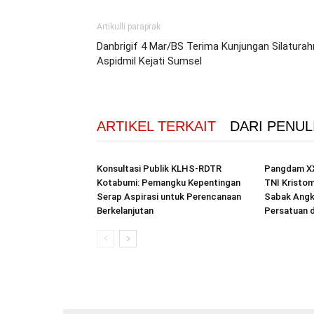
Artikulli paraprak
Danbrigif 4 Mar/BS Terima Kunjungan Silatura
Aspidmil Kejati Sumsel
ARTIKEL TERKAIT
DARI PENUL
Konsultasi Publik KLHS-RDTR
Pangdam XX
Kotabumi: Pemangku Kepentingan
TNI Kristom
Serap Aspirasi untuk Perencanaan
Sabak Angk
Berkelanjutan
Persatuan 