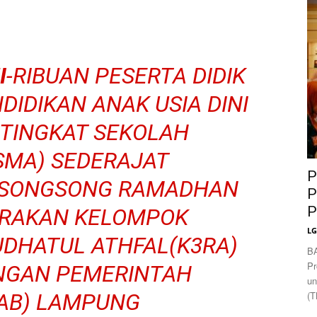
News
I
-RIBUAN PESERTA DIDIK
DIDIKAN ANAK USIA DINI
 TINGKAT SEKOLAH
MA) SEDERAJAT
P
I SONGSONG RAMADHAN
P
P
ARAKAN KELOMPOK
L
UDHATUL ATHFAL(K3RA)
B
Pr
NGAN PEMERINTAH
un
AB) LAMPUNG
(T