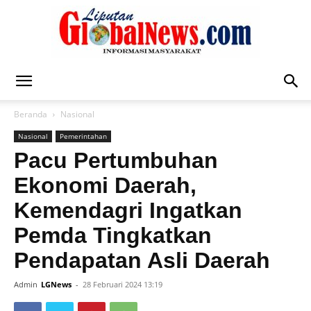
Liputan
Beranda
Nasional
Nasional
Pemerintahan
Global
Pacu Pertumbuhan
Ekonomi Daerah,
Kemendagri Ingatkan
News
Pemda Tingkatkan
Pendapatan Asli Daerah
Admin
LGNews
-
28 Februari 2024 13:19