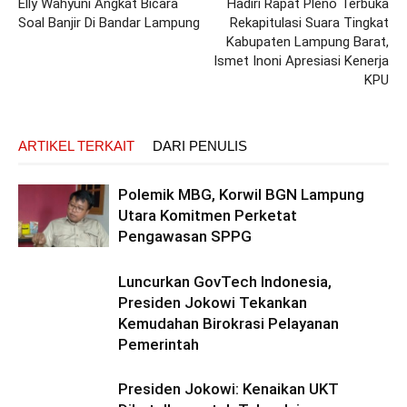
Elly Wahyuni Angkat Bicara
Hadiri Rapat Pleno Terbuka
Soal Banjir Di Bandar Lampung
Rekapitulasi Suara Tingkat
Kabupaten Lampung Barat,
Ismet Inoni Apresiasi Kenerja
KPU
ARTIKEL TERKAIT
DARI PENULIS
Polemik MBG, Korwil BGN Lampung
Utara Komitmen Perketat
Pengawasan SPPG
Luncurkan GovTech Indonesia,
Presiden Jokowi Tekankan
Kemudahan Birokrasi Pelayanan
Pemerintah
Presiden Jokowi: Kenaikan UKT