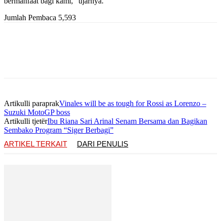
bermanfaat bagi kami,” ujarnya.
Jumlah Pembaca
5,593
Artikulli paraprak
Vinales will be as tough for Rossi as Lorenzo –
Suzuki MotoGP boss
Artikulli tjetër
Ibu Riana Sari Arinal Senam Bersama dan Bagikan
Sembako Program “Siger Berbagi”
ARTIKEL TERKAIT
DARI PENULIS