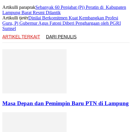
Artikulli paraprak
Sebanyak 60 Penjabat (Pj) Peratin di Kabupaten
Lampung Barat Resmi Dilantik
Artikulli tjetër
Dinilai Berkomitmen Kuat Kembangkan Profesi
Guru, Pj Gubernur Agus Fatoni Diberi Penghargaan oleh PGRI
Sumsel
ARTIKEL TERKAIT
DARI PENULIS
Masa Depan dan Pemimpin Baru PTN di Lampung