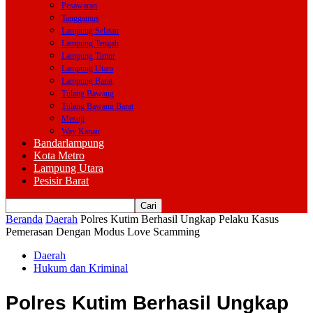
Pesawaran
Tanggamus
Lampung Selatan
Lampung Tengah
Lampung Timur
Lampung Utara
Lampung Barat
Tulang Bawang
Tulang Bawang Barat
Mesuji
Way Kanan
Bandarlampung
Kota Metro
Lampung Utara
Pesisir Barat
Beranda
Daerah
Polres Kutim Berhasil Ungkap Pelaku Kasus
Pemerasan Dengan Modus Love Scamming
Daerah
Hukum dan Kriminal
Polres Kutim Berhasil Ungkap