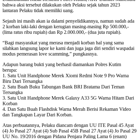
bahwa aksi tersebut dilakukan oleh Pelaku sejak tahun 2023
lantaran Pelaku tidak memiliki uang.
Sejauh ini masih akan ia dalami penyelidikannya, namun sudah ada
2 korban laki-laki dengan kerugian masing-masing Rp 500.000,-
(lima ratus ribu rupiah) dan Rp 2.000.000,- (dua juta rupiah).
“Bagi masyarakat yang merasa menjadi korban hal yang sama
silahkan langsung lapor ke kami dan juga jaga diri sendiri waspadai
modus pemerasan love scamming,” pungkasnya.
Adapun barang bukti yang berhasil diamankan Polres Kutim
berupa:
1. Satu Unit Handphone Merek Xiomi Redmi Note 9 Pro Warna
Biru Dari Tersangka
2. Satu Buah Buku Tabungan Bank BRI Bratama Dari Teman
Tersangka
3. Satu Unit Handphone Merek Galaxy A33 5G Warna Hitam Dari
Korban
4. Dan Satu Buah Flashdisk Warna Merah Berisi Rekaman Video
dan Tangkapan Layar Dari Korban.
Atas perbuatannya, Pelaku diancam dengan UU ITE Pasal 45 Ayat
(4) Jo Pasal 27 Ayat (4) Sub Pasal 45B Pasal 27 Ayat (4) Jo Pasal 29
UU No. 19/2016 dengan Pidana Penjara Paling Lama 6 (enam)