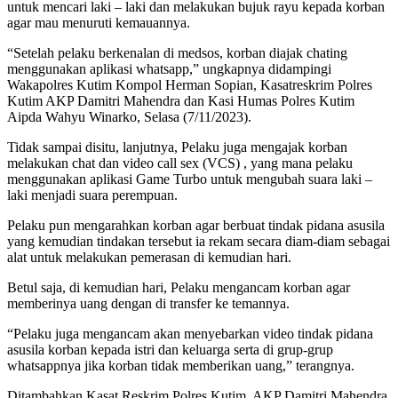
untuk mencari laki – laki dan melakukan bujuk rayu kepada korban
agar mau menuruti kemauannya.
“Setelah pelaku berkenalan di medsos, korban diajak chating
menggunakan aplikasi whatsapp,” ungkapnya didampingi
Wakapolres Kutim Kompol Herman Sopian, Kasatreskrim Polres
Kutim AKP Damitri Mahendra dan Kasi Humas Polres Kutim
Aipda Wahyu Winarko, Selasa (7/11/2023).
Tidak sampai disitu, lanjutnya, Pelaku juga mengajak korban
melakukan chat dan video call sex (VCS) , yang mana pelaku
menggunakan aplikasi Game Turbo untuk mengubah suara laki –
laki menjadi suara perempuan.
Pelaku pun mengarahkan korban agar berbuat tindak pidana asusila
yang kemudian tindakan tersebut ia rekam secara diam-diam sebagai
alat untuk melakukan pemerasan di kemudian hari.
Betul saja, di kemudian hari, Pelaku mengancam korban agar
memberinya uang dengan di transfer ke temannya.
“Pelaku juga mengancam akan menyebarkan video tindak pidana
asusila korban kepada istri dan keluarga serta di grup-grup
whatsappnya jika korban tidak memberikan uang,” terangnya.
Ditambahkan Kasat Reskrim Polres Kutim, AKP Damitri Mahendra