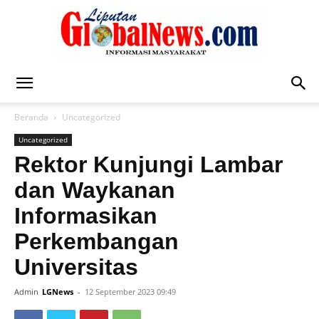
Liputan
Beranda
Uncategorized
Uncategorized
Global
Rektor Kunjungi Lambar
dan Waykanan
Informasikan
News
Perkembangan
Universitas
Admin
LGNews
-
12 September 2023 09:49