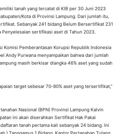
miliki tanah yang tercatat di KIB per 30 Juni 2023
abupaten/Kota di Provinsi Lampung. Dari jumlah itu,
tifikat. Sebanyak 241 bidang Belum Bersertifikat 231
Penyelesaian sertifikasi aset di Tahun 2023.
isi Komisi Pemberantasan Korupsi Republik Indonesia
bel Andy Purwana menyampaikan bahwa dari jumlah
 Lampung masih berkisar diangka 46% aset yang sudah
apaian target sebesar 70-80% aset yang tersertifikat,”
rtanahan Nasional (BPN) Provinsi Lampung Kalvin
tan ini akan diserahkan Sertifikat Hak Pakai
daftaran tanah pertama kali sebanyak 24 bidang. Ini
Kab.) Tanggamus 1 Bidang, Kantor Pertanahan Tulang