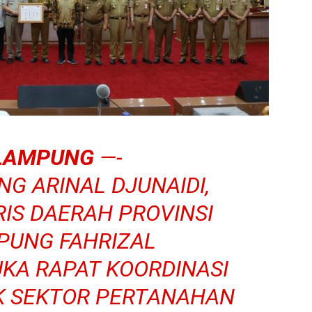
LAMPUNG
—-
G ARINAL DJUNAIDI,
RIS DAERAH PROVINSI
PUNG FAHRIZAL
KA RAPAT KOORDINASI
K SEKTOR PERTANAHAN