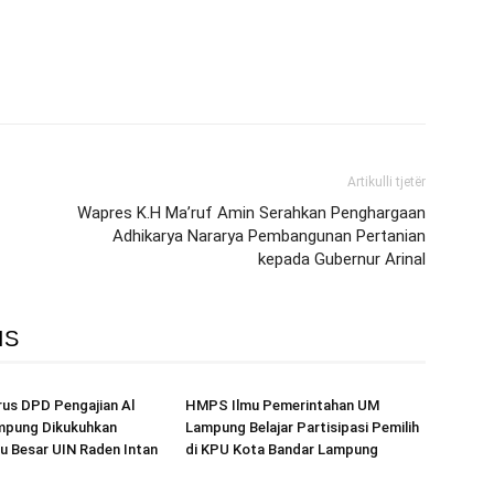
Artikulli tjetër
Wapres K.H Ma’ruf Amin Serahkan Penghargaan
Adhikarya Nararya Pembangunan Pertanian
kepada Gubernur Arinal
IS
us DPD Pengajian Al
HMPS Ilmu Pemerintahan UM
mpung Dikukuhkan
Lampung Belajar Partisipasi Pemilih
u Besar UIN Raden Intan
di KPU Kota Bandar Lampung