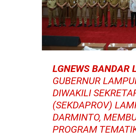
LGNEWS BANDAR 
GUBERNUR LAMPUN
DIWAKILI SEKRETA
(SEKDAPROV) LAM
DARMINTO, MEMBU
PROGRAM TEMATI