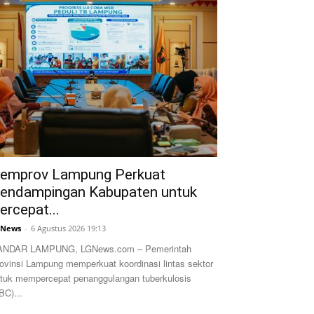
emprov Lampung Perkuat
endampingan Kabupaten untuk
ercepat...
GNews
-
6 Agustus 2026 19:13
ANDAR LAMPUNG, LGNews.com – Pemerintah
ovinsi Lampung memperkuat koordinasi lintas sektor
tuk mempercepat penanggulangan tuberkulosis
BC)...