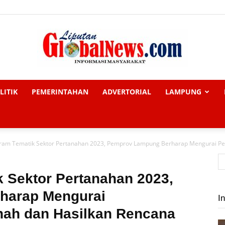
LITIK
PEMERINTAHAN
ADVERTORIAL
LAMPUNG
Liputan
ram Tematik Sektor Pertanahan 2023, Pemprov Lampung Berharap Mengurai Per
Global
 Sektor Pertanahan 2023,
harap Mengurai
In
nah dan Hasilkan Rencana