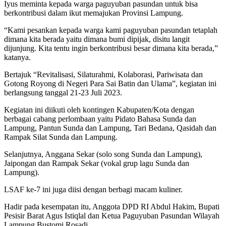
Iyus meminta kepada warga paguyuban pasundan untuk bisa
berkontribusi dalam ikut memajukan Provinsi Lampung.
“Kami pesankan kepada warga kami paguyuban pasundan tetaplah
dimana kita berada yaitu dimana bumi dipijak, disitu langit
dijunjung. Kita tentu ingin berkontribusi besar dimana kita berada,”
katanya.
Bertajuk “Revitalisasi, Silaturahmi, Kolaborasi, Pariwisata dan
Gotong Royong di Negeri Para Sai Batin dan Ulama”, kegiatan ini
berlangsung tanggal 21-23 Juli 2023.
Kegiatan ini diikuti oleh kontingen Kabupaten/Kota dengan
berbagai cabang perlombaan yaitu Pidato Bahasa Sunda dan
Lampung, Pantun Sunda dan Lampung, Tari Bedana, Qasidah dan
Rampak Silat Sunda dan Lampung.
Selanjutnya, Anggana Sekar (solo song Sunda dan Lampung),
Jaipongan dan Rampak Sekar (vokal grup lagu Sunda dan
Lampung).
LSAF ke-7 ini juga diisi dengan berbagi macam kuliner.
Hadir pada kesempatan itu, Anggota DPD RI Abdul Hakim, Bupati
Pesisir Barat Agus Istiqlal dan Ketua Paguyuban Pasundan Wilayah
Lampung Bustomi Rosadi.