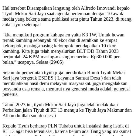
Hal tersebut Disampaikan langsung oleh Alfredo Isnovandi kepalo
Tiyuh Mekar Sari Jaya saat agenda pertemuan dengan 10 awak
media yang bekerja sama publikasi satu pintu Tahun 2023, di ruang
aula Tiyuh setempat
“kita mengikuti program kabupaten yaitu K3 1W, Untuk hewan
ternak kambing sebanyak 40 ekor dan di serahkan ke empat
kelompok, masing-masing kelompok mendapatkan 10 ekor
kambing. Kita juga telah menyalurkan BLT DD Tahun 2023
berjumlah 24 KPM masing-masing menerima Rp300.000 per
bulan,” ucapnya. Selasa (29/05)
Selain itu pemerintah tiyuh juga mendirikan Bumti Tiyuh Mekar
Sari jaya bergerak ESDES ( Layanan Samsat Desa ) dan telah
membuahkan hasil demi melayani masyarakat. juga mengalakkan
posyandu usia remaja, menurut nya generasi muda adalah generasi
penerus.
Tahun 2023 ini, tiyuh Mekar Sari Jaya juga telah melakukan
Perbaikan jalan Tiyuh di RT 13 menuju ke Tiyuh Jaya Makmur dan
Alhamdulillah sudah selesai
Kepalo Tiyuh berharap PLN Tubaba untuk instalasi tiang listrik di
RT 13 agar bisa terealisasi, karena belum ada Tiang yang maksimal