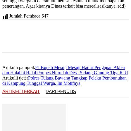
sehingga warga di daerah itu merasa kesulitan untuk mendapatkan
penerangan. Agar kiranya Dinas terkait bisa merealisasikanya. (dd)
Jumlah Pembaca
647
Artikulli paraprak
PJ Bupati Mesuji Mesuji Hadiri Pengajian Akbar
dan Halal bi Halal Ponpes Nurullah Desa Sidang Gunung Tiga RJU
Artikulli tjetër
Polres Tulang Bawang Tangkap Pelaku Pembunuhan
di Kampung Tunggal Warga, Ini Motifnya
ARTIKEL TERKAIT
DARI PENULIS