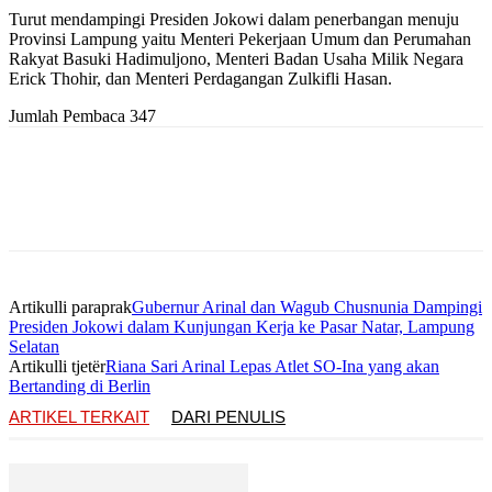
Turut mendampingi Presiden Jokowi dalam penerbangan menuju
Provinsi Lampung yaitu Menteri Pekerjaan Umum dan Perumahan
Rakyat Basuki Hadimuljono, Menteri Badan Usaha Milik Negara
Erick Thohir, dan Menteri Perdagangan Zulkifli Hasan.
Jumlah Pembaca
347
Artikulli paraprak
Gubernur Arinal dan Wagub Chusnunia Dampingi
Presiden Jokowi dalam Kunjungan Kerja ke Pasar Natar, Lampung
Selatan
Artikulli tjetër
Riana Sari Arinal Lepas Atlet SO-Ina yang akan
Bertanding di Berlin
ARTIKEL TERKAIT
DARI PENULIS