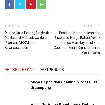
Artikulli paraprak
Artikulli tjetër
Rektor Unila DorongTingkatkan
Pastikan Ketersediaan dan
Partisipasi Mahasiswa dalam
Stabilitas Harga Bahan Pokok
Program MBKM dan
pasca Hari Raya Idul Fitri,
Kewirausahaan
Gubernur Arinal Djunaidi Tinjau
Pasar Natar
ARTIKEL TERKAIT
DARI PENULIS
Masa Depan dan Pemimpin Baru PTN
di Lampung
Hujan Petir dan Penebangan Pohon