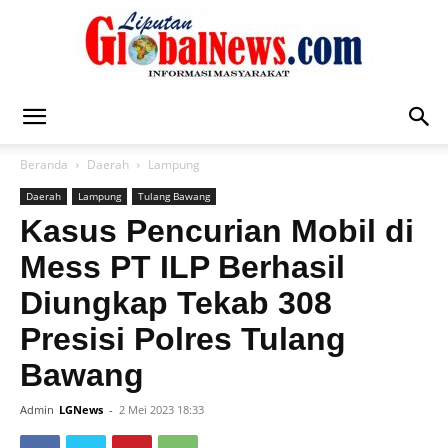
Liputan
Beranda
Daerah
Lampung
Daerah
Lampung
Tulang Bawang
Global
Kasus Pencurian Mobil di
Mess PT ILP Berhasil
Diungkap Tekab 308
News
Presisi Polres Tulang
Bawang
Admin
LGNews
-
2 Mei 2023 18:33