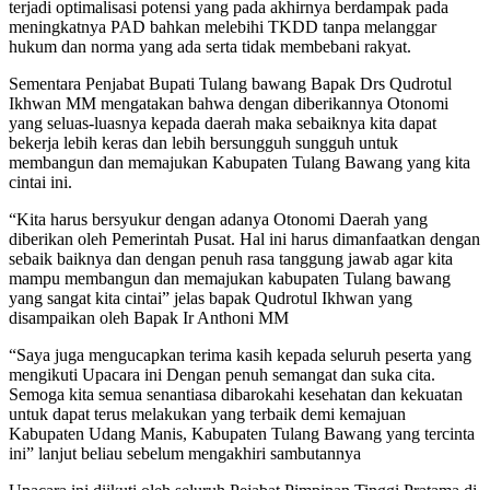
terjadi optimalisasi potensi yang pada akhirnya berdampak pada
meningkatnya PAD bahkan melebihi TKDD tanpa melanggar
hukum dan norma yang ada serta tidak membebani rakyat.
Sementara Penjabat Bupati Tulang bawang Bapak Drs Qudrotul
Ikhwan MM mengatakan bahwa dengan diberikannya Otonomi
yang seluas-luasnya kepada daerah maka sebaiknya kita dapat
bekerja lebih keras dan lebih bersungguh sungguh untuk
membangun dan memajukan Kabupaten Tulang Bawang yang kita
cintai ini.
“Kita harus bersyukur dengan adanya Otonomi Daerah yang
diberikan oleh Pemerintah Pusat. Hal ini harus dimanfaatkan dengan
sebaik baiknya dan dengan penuh rasa tanggung jawab agar kita
mampu membangun dan memajukan kabupaten Tulang bawang
yang sangat kita cintai” jelas bapak Qudrotul Ikhwan yang
disampaikan oleh Bapak Ir Anthoni MM
“Saya juga mengucapkan terima kasih kepada seluruh peserta yang
mengikuti Upacara ini Dengan penuh semangat dan suka cita.
Semoga kita semua senantiasa dibarokahi kesehatan dan kekuatan
untuk dapat terus melakukan yang terbaik demi kemajuan
Kabupaten Udang Manis, Kabupaten Tulang Bawang yang tercinta
ini” lanjut beliau sebelum mengakhiri sambutannya