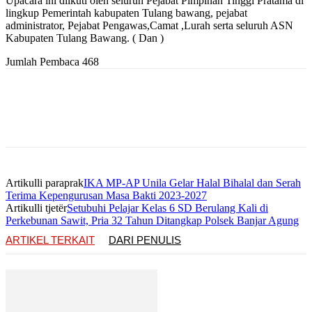
Upacara ini diikuti oleh seluruh Pejabat Pimpinan Tinggi Pratama di
lingkup Pemerintah kabupaten Tulang bawang, pejabat
administrator, Pejabat Pengawas,Camat ,Lurah serta seluruh ASN
Kabupaten Tulang Bawang. ( Dan )
Jumlah Pembaca
468
Artikulli paraprak
IKA MP-AP Unila Gelar Halal Bihalal dan Serah
Terima Kepengurusan Masa Bakti 2023-2027
Artikulli tjetër
Setubuhi Pelajar Kelas 6 SD Berulang Kali di
Perkebunan Sawit, Pria 32 Tahun Ditangkap Polsek Banjar Agung
ARTIKEL TERKAIT
DARI PENULIS