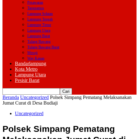
Pesawaran
Tanggamus
Lampung Selatan
Lampung Tengah
Lampung Timur
Lampung Utara
Lampung Barat
Tulang Bawang
Tulang Bawang Barat
Mesuji
Way Kanan
Bandarlampung
Kota Metro
Lampung Utara
Pesisir Barat
Beranda
Uncategorized
Polsek Simpang Pematang Melaksanakan
Jumat Curat di Desa Budiaji
Uncategorized
Polsek Simpang Pematang