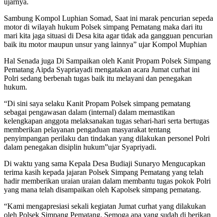
ujarnya.
Sambung Kompol Luphian Somad, Saat ini marak pencurian sepeda
motor di wilayah hukum Polsek simpang Pematang maka dari itu
mari kita jaga situasi di Desa kita agar tidak ada gangguan pencurian
baik itu motor maupun unsur yang lainnya” ujar Kompol Muphian
Hal Senada juga Di Sampaikan oleh Kanit Propam Polsek Simpang
Pematang Aipda Syapriayadi mengatakan acara Jumat curhat ini
Polri sedang berbenah tugas baik itu melayani dan penegakan
hukum.
“Di sini saya selaku Kanit Propam Polsek simpang pematang
sebagai pengawasan dalam (internal) dalam memastikan
kelengkapan anggota melaksanakan tugas sehari-hari serta bertugas
memberikan pelayanan pengaduan masyarakat tentang
penyimpangan perilaku dan tindakan yang dilakukan personel Polri
dalam penegakan disiplin hukum”ujar Syapriyadi.
Di waktu yang sama Kepala Desa Budiaji Sunaryo Mengucapkan
terima kasih kepada jajaran Polsek Simpang Pematang yang telah
hadir memberikan uraian uraian dalam membantu tugas pokok Polri
yang mana telah disampaikan oleh Kapolsek simpang pematang.
“Kami mengapresiasi sekali kegiatan Jumat curhat yang dilakukan
oleh Polsek Simpang Pematang, Semoga apa yang sudah di berikan