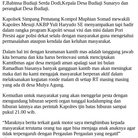
F,Babinsa Budiaji Serda Dodi,Kepala Desa Budiaji Sunaryo dan
perangkat Desa Budiaji.
Kapolsek Simpang Pematang Kompol Muphian Somad mewakili
Kapolres Mesuji AKBP Yuli Haryudo SE menyampaikan tapi hadir
dalam rangka program Kapolri sesuai visi dan misi dalam Pori
Presisi agar polisi dekat selalu dengan masyarakat guna mengetahui
permasalahan ataupun kendala dan keluhan masyarakat.
Dalam hal ini dengan keamanan kantib mas adalah tanggung jawab
kita bersama dan kita harus berinovasi untuk menciptakan
Kamtibmas agar desa menjadi aman apalagi saat ini bulan
Ramadhan biasanya banyak gangguan kantib mas akan meningkat
maka dari itu kami mengajak masyarakat berperan aktif dalam
melaksanakan kegiatan ronde malam di setiap RT masing masing
yang ada di desa Mulya Agung.
Kemudian untuk masyarakat yang akan menggelar pesta dengan
mengundang hiburan seperti organ tunggal kudalumping dan
hiburan lainnya atas perintah Kapolres ijin batas hiburan sampai
pukul 21.00 wib.
“Maraknya berita terkait gank motor saya menghimbau kepada
masyarakat terutama orang tua agar bisa menjaga anak anaknya agar
tidak terpengaruh dengan Pergaulan Pergaulan yang negatif”