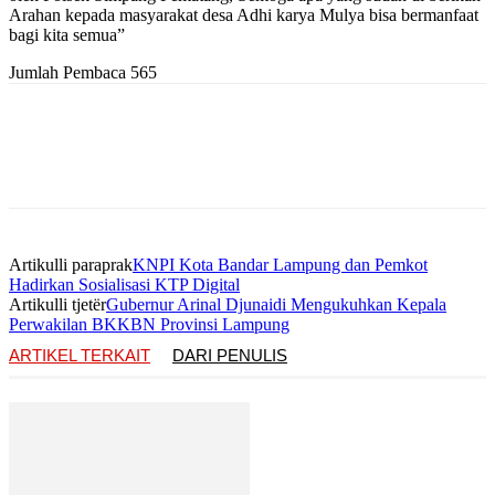
Arahan kepada masyarakat desa Adhi karya Mulya bisa bermanfaat
bagi kita semua”
Jumlah Pembaca
565
Artikulli paraprak
KNPI Kota Bandar Lampung dan Pemkot
Hadirkan Sosialisasi KTP Digital
Artikulli tjetër
Gubernur Arinal Djunaidi Mengukuhkan Kepala
Perwakilan BKKBN Provinsi Lampung
ARTIKEL TERKAIT
DARI PENULIS