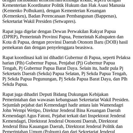
Kementerian Koordinator Politik Hukum dan Hak Asasi Manusia
(Kemenko Polhukam), dengan Kementerian Keuangan
(Kemenkeu), Badan Perencanaan Pembangunan (Bappenas),
Sekretariat Wakil Presiden (Setwapres).
Rapat juga digelar dengan Dewan Perwakilan Rakyat Papua
(DPRP), Pemerintah Provinsi Papua, Pemerintah Kabupaten dan
Kota di Papua, dengan provinsi Daerah Otonom Baru (DOB) hasil
pemekaran dan dengan penyelenggara beasiswa.
Rapat koordinasi kali ini dihadiri Gubernur di Papua, seperti Pelaksa
harian (Plh) Gubernur Papua, Penjabat (Pj) Gubernur Papua
Tengah, Pj Gubernur Papua Barat Daya. Selain itu, hadir pula Pj
Sekretaris Daerah (Sekda) Papua Selatan, Pj Sekda Papua Tengah,
Pj Sekda Papua Pegunungan, Pj Sekda Papua Barat Daya, dan Plh
Sekda Papua.
Rapat juga dihadiri Deputi Bidang Dukungan Kebijakan
Pemerintahan dan wawasan kebangsaan Sekretariat Wakil Presiden.
Sejumlah pejabat dari Kemendagri hadir antara lain Wamendagri
John Wempi Wetipo, Direktur Jenderal Bina Keuangan Daerah
Kemendagri Agus Fatoni, Pejabat terkait dari Inspektorat Jenderal
Kemendagri, Direktorat Jenderal Otonomi Daerah, Direktorat
Jenderal Bina Kauangan Daerah, Direktorat Jenderal Politik dan
Pemerintahan Umum (Polpum) dan dari Sekretariat Jenderal