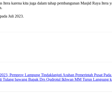
Itera karena kita juga dalam tahap pembangunan Masjid Raya Itera ya
a.
ada Juli 2023.
/2023, Pemprov Lampung Tindaklanjuti Arahan Pemerintah Pusat Pada 
pati Tulang bawang Bapak Drs Qudrotul Ikhwan MM Turun Langsung 