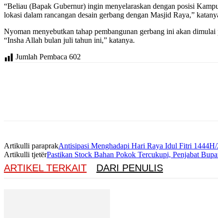
“Beliau (Bapak Gubernur) ingin menyelaraskan dengan posisi Kampus 
lokasi dalam rancangan desain gerbang dengan Masjid Raya,” katany
Nyoman menyebutkan tahap pembangunan gerbang ini akan dimulai p
“Insha Allah bulan juli tahun ini,” katanya.
Jumlah Pembaca
602
Artikulli paraprak
Antisipasi Menghadapi Hari Raya Idul Fitri 1444H
Artikulli tjetër
Pastikan Stock Bahan Pokok Tercukupi, Penjabat Bu
ARTIKEL TERKAIT
DARI PENULIS