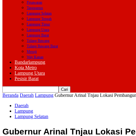
Pesawaran
Tanggamus
Lampung Selatan
Lampung Tengah
Lampung Timur
Lampung Utara
Lampung Barat
Tulang Bawang
Tulang Bawang Barat
Mesuji
Way Kanan
Bandarlampung
Kota Metro
Lampung Utara
Pesisir Barat
Beranda
Daerah
Lampung
Gubernur Arinal Tnjau Lokasi Pembanguna
Daerah
Lampung
Lampung Selatan
Gubernur Arinal Tnjau Lokasi P