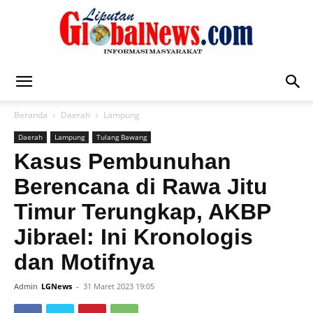
Liputan
Beranda
Daerah
Lampung
Daerah
Lampung
Tulang Bawang
Global
Kasus Pembunuhan
Berencana di Rawa Jitu
Timur Terungkap, AKBP
News
Jibrael: Ini Kronologis
dan Motifnya
Admin
LGNews
-
31 Maret 2023 19:05