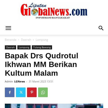
Liputan
Beranda
Daerah
Lampung
Daerah
Lampung
Tulang Bawang
Global
Bapak Drs Qudrotul
Ikhwan MM Berikan
Kultum Malam
News
Admin
LGNews
-
31 Maret 2023 13:51