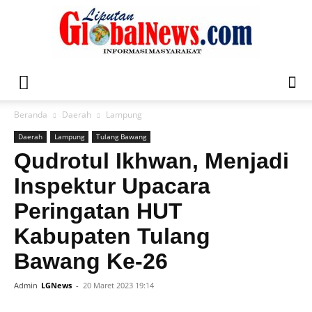
Liputan
Beranda
Daerah
Lampung
Daerah
Lampung
Tulang Bawang
Global
Qudrotul Ikhwan, Menjadi
Inspektur Upacara
Peringatan HUT
News
Kabupaten Tulang
Bawang Ke-26
Admin
LGNews
-
20 Maret 2023 19:14